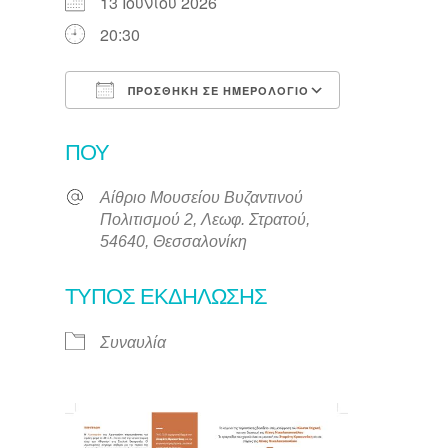
13 Ιουνίου 2026
20:30
ΠΡΟΣΘΉΚΗ ΣΕ ΗΜΕΡΟΛΌΓΙΟ
Λήψη ICS
Ημερολόγιο
ΠΟΎ
Αίθριο Μουσείου Βυζαντινού
Πολιτισμού 2, Λεωφ. Στρατού,
54640, Θεσσαλονίκη
ΤΎΠΟΣ ΕΚΔΉΛΩΣΗΣ
Συναυλία