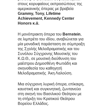
στους κορυφαίους εκπροσώπους της
αμερικανικής όπερας με βραβεία
Grammy
,
Tony
,
Lifetime
Achievement
,
Kennedy
Center
Honors
κ.ά.
Η μονόπρακτη όπερα του
Bernstein
,
σε λιμπρέτο του ιδίου, αναβιώνεται για
μία μοναδική παράσταση σε σύμπραξη
της Σχολής Μελοδραματικής και του
Συνόλου Σύγχρονης Μουσικής του
Κ.Ω.Θ., σε μουσική διεύθυνση του
μαέστρου Δημοσθένη Φωτιάδη και
σκηνοθεσία του καθηγητή
Μελοδραματικής Άκη Λαλούση.
Μια σύγχρονη λυρική όπερα, επίκαιρη,
καυστική και συγκινητική, ζωντανεύει
στη σκηνή του Βασιλικού Θεάτρου με
τη στήριξη του Κρατικού Θεάτρου
Βορείου Ελλάδος.