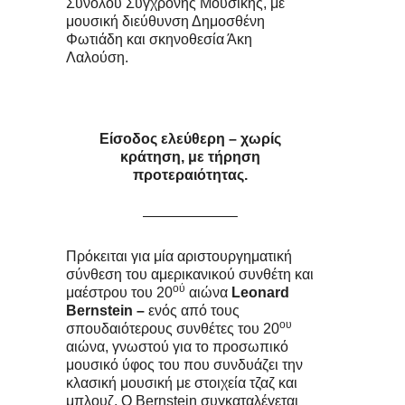
Συνόλου Σύγχρονης Μουσικής, με
μουσική διεύθυνση Δημοσθένη
Φωτιάδη και σκηνοθεσία Άκη
Λαλούση.
Είσοδος ελεύθερη – χωρίς
κράτηση, με τήρηση
προτεραιότητας.
——————–
Πρόκειται για μία αριστουργηματική
σύνθεση του αμερικανικού συνθέτη και
ού
μαέστρου του 20
αιώνα
Leonard
Bernstein
–
ενός από τους
ου
σπουδαιότερους συνθέτες του 20
αιώνα, γνωστού για το προσωπικό
μουσικό ύφος του που συνδυάζει την
κλασική μουσική με στοιχεία τζαζ και
μπλουζ. Ο Bernstein συγκαταλέγεται