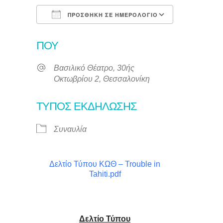
ΠΡΟΣΘΉΚΗ ΣΕ ΗΜΕΡΟΛΌΓΙΟ
Λήψη ICS
Ημερολόγι
ΠΟΎ
Βασιλικό Θέατρο, 30ής
Οκτωβρίου 2, Θεσσαλονίκη
ΤΎΠΟΣ ΕΚΔΉΛΩΣΗΣ
Συναυλία
Δελτίο Τύπου ΚΩΘ – Trouble in
Tahiti.pdf
Δελτίο Τύπου