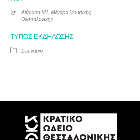
Αίθουσα Μ1, Μέγαρο Μουσικής
Θεσσαλονίκης
ΤΎΠΟΣ ΕΚΔΉΛΩΣΗΣ
Σεμινάριο