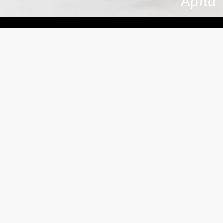
Άρπα
Κρατικό Ωδείο Θεσσαλονίκης
Φράγκων 15, Θεσσαλονίκη
2310 510 551
Εγγραφή στο newsletter μας για να είστε ενήμεροι