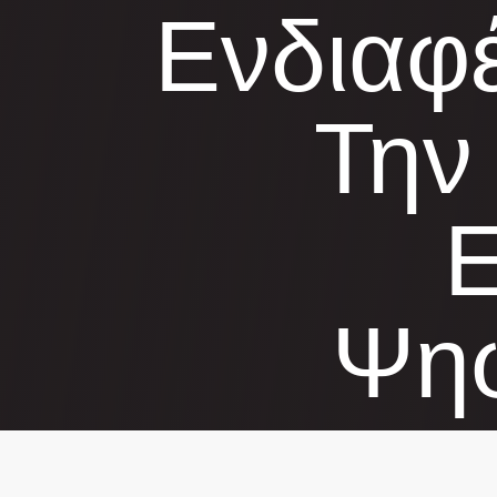
Ενδιαφέ
Την
Ψηφ