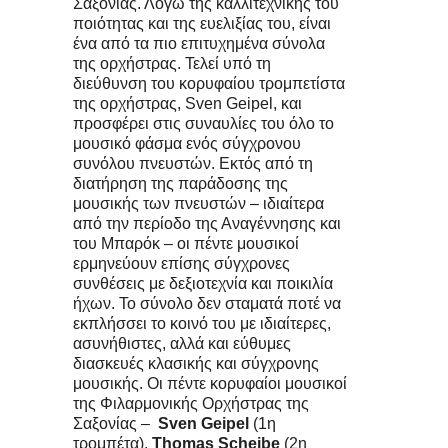
Σαξονίας. Λόγω της καλλιτεχνικής του
ποιότητας και της ευελιξίας του, είναι
ένα από τα πιο επιτυχημένα σύνολα
της ορχήστρας. Τελεί υπό τη
διεύθυνση του κορυφαίου τρομπετίστα
της ορχήστρας, Sven Geipel, και
προσφέρει στις συναυλίες του όλο το
μουσικό φάσμα ενός σύγχρονου
συνόλου πνευστών. Εκτός από τη
διατήρηση της παράδοσης της
μουσικής των πνευστών – ιδιαίτερα
από την περίοδο της Αναγέννησης και
του Μπαρόκ – οι πέντε μουσικοί
ερμηνεύουν επίσης σύγχρονες
συνθέσεις με δεξιοτεχνία και ποικιλία
ήχων. Το σύνολο δεν σταματά ποτέ να
εκπλήσσει το κοινό του με ιδιαίτερες,
ασυνήθιστες, αλλά και εύθυμες
διασκευές κλασικής και σύγχρονης
μουσικής. Οι πέντε κορυφαίοι μουσικοί
της Φιλαρμονικής Ορχήστρας της
Σαξονίας –
Sven Geipel
(1η
τρομπέτα),
Thomas Scheibe
(2η