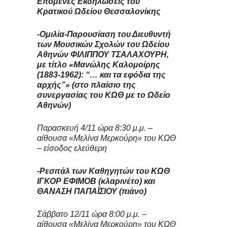
Επόμενες Εκδηλώσεις του
Κρατικού Ωδείου Θεσσαλονίκης
-Ομιλία-Παρουσίαση του Διευθυντή
των Μουσικών Σχολών του Ωδείου
Αθηνών ΦΙΛΙΠΠΟΥ ΤΣΑΛΑΧΟΥΡΗ,
με τίτλο «Μανώλης Καλομοίρης
(1883-1962): “… και τα εφόδια της
αρχής”» (στο πλαίσιο της
συνεργασίας του ΚΩΘ με το Ωδείο
Αθηνών)
Παρασκευή 4/11 ώρα 8:30 μ.μ. –
αίθουσα «Μελίνα Μερκούρη» του ΚΩΘ
– είσοδος ελεύθερη
-Ρεσιτάλ των Καθηγητών του ΚΩΘ
ΙΓΚΟΡ ΕΦΙΜΟΒ (κλαρινέτο) και
ΘΑΝΑΣΗ ΠΑΠΑΪΣΙΟΥ (πιάνο)
Σάββατο 12/11 ώρα 8:00 μ.μ. –
αίθουσα «Μελίνα Μερκούρη» του ΚΩΘ