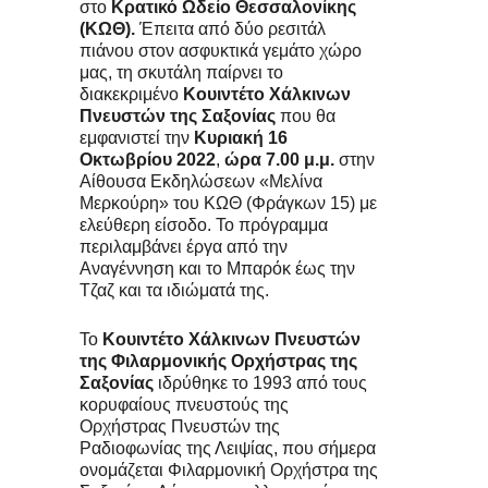
στο
Κρατικό Ωδείο Θεσσαλονίκης
(ΚΩΘ).
Έπειτα από δύο ρεσιτάλ
πιάνου στον ασφυκτικά γεμάτο χώρο
μας, τη σκυτάλη παίρνει το
διακεκριμένο
Κουιντέτο Χάλκινων
Πνευστών της Σαξονίας
που θα
εμφανιστεί την
Κυριακή 16
Οκτωβρίου
2022
,
ώρα 7.00 μ.μ.
στην
Αίθουσα Εκδηλώσεων «Μελίνα
Μερκούρη» του ΚΩΘ (Φράγκων 15) με
ελεύθερη είσοδο. Το πρόγραμμα
περιλαμβάνει έργα από την
Αναγέννηση και το Μπαρόκ έως την
Τζαζ και τα ιδιώματά της.
Το
Κουιντέτο Χάλκινων Πνευστών
της Φιλαρμονικής Ορχήστρας της
Σαξονίας
ιδρύθηκε το 1993 από τους
κορυφαίους πνευστούς της
Ορχήστρας Πνευστών της
Ραδιοφωνίας της Λειψίας, που σήμερα
ονομάζεται Φιλαρμονική Ορχήστρα της