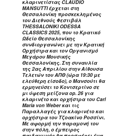
κλαρινετίστας CLAUDIO
MANSUTTI έρχεται στη
Θεσσαλονίκη προσκεκλημένος
του Διεθνούς Φεστιβάλ
THESSALONIKI ODESSA
CLASSICS 2025, που το Κρατικό
Ωδείο Θεσσαλονίκης
συνδιοργανώνει με την Κρατική
Ορχήστρα και τον Οργανισμό
Μεγάρου Μουσικής
Θεσσαλονίκης. Στη συναυλία
της 2ας Απριλίου στην Αίθουσα
Τελετών του ΑΠΘ (ώρα 19:30 με
ελεύθερη είσοδο), ο Μανσούτι θα
ερμηνεύσει το Κοντσερτίνο σε
μι ύφεση μείζονα op. 26 για
κλαρινέτο και ορχήστρα
του Carl
Maria von Weber και τις
Παρ
αλλαγές για κλαρινέτο και
ορχήστρα του Τζοακίνο Ροσσίνι.
Με αφορμή την παραμονή του
στην πόλη, ο έμπειρος
παιδαγωγός θα προσφέρει ένα