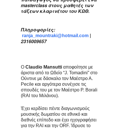
masterclass στους μαθητές των
τάξεων κλαρινέτου του ΚΩΘ.
Πληροφορίες:
|
ranja_mountraki@hotmail.com
2316009657
Ο
Claudio
Mansutti
αποφοίτησε με
άριστα από το Ωδείο “J. Tomadini” στο
Ούντινε με δάσκαλο τον Μαέστρο Α.
Pecile και αργότερα συνέχισε τις
σπουδές του με τον Μαέστρο P. Borali
(RAI του Μιλάνου).
Έχει κερδίσει πέντε διαγωνισμούς
μουσικής δωματίου σε εθνικό και
διεθνές επίπεδο και έχει ηχογραφήσει
για την RAI και την ORF. Ίδρυσε το