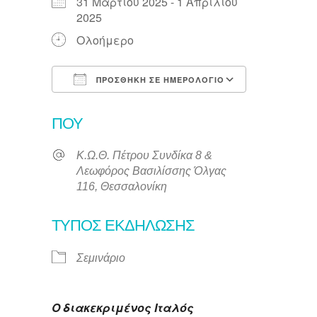
31 Μαρτίου 2025 - 1 Απριλίου
2025
Ολοήμερο
ΠΡΟΣΘΉΚΗ ΣΕ ΗΜΕΡΟΛΌΓΙΟ
Λήψη ICS
Ημερολόγι
ΠΟΎ
Κ.Ω.Θ. Πέτρου Συνδίκα 8 &
Λεωφόρος Βασιλίσσης Όλγας
116, Θεσσαλονίκη
ΤΎΠΟΣ ΕΚΔΉΛΩΣΗΣ
Σεμινάριο
Ο διακεκριμένος Ιταλός