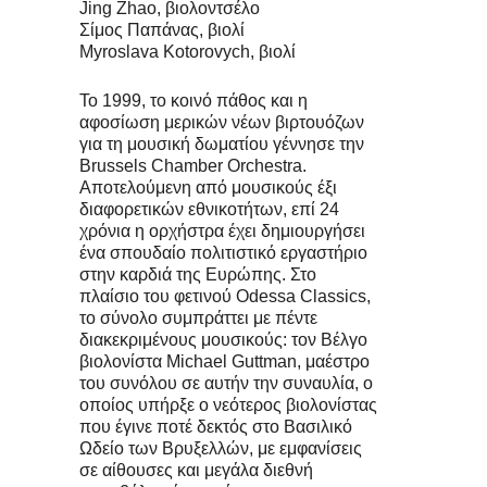
Jing Zhao, βιολοντσέλο
Σίμος Παπάνας, βιολί
Myroslava Kotorovych, βιολί
Το 1999, το κοινό πάθος και η
αφοσίωση μερικών νέων βιρτουόζων
για τη μουσική δωματίου γέννησε την
Brussels Chamber Orchestra.
Αποτελούμενη από μουσικούς έξι
διαφορετικών εθνικοτήτων, επί 24
χρόνια η ορχήστρα έχει δημιουργήσει
ένα σπουδαίο πολιτιστικό εργαστήριο
στην καρδιά της Ευρώπης. Στο
πλαίσιο του φετινού Odessa Classics,
το σύνολο συμπράττει με πέντε
διακεκριμένους μουσικούς: τον Βέλγο
βιολονίστα Michael Guttman, μαέστρο
του συνόλου σε αυτήν την συναυλία, ο
οποίος υπήρξε ο νεότερος βιολονίστας
που έγινε ποτέ δεκτός στο Βασιλικό
Ωδείο των Βρυξελλών, με εμφανίσεις
σε αίθουσες και μεγάλα διεθνή