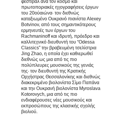
φεστιβάλ ανά τον κόσμο και
πρωτοποριακές ηχογραφήσεις έργων
του 20ούαιώνα· τον διεθνώς
καταξιωμένο Ουκρανό πιανίστα Alexey
Botvinov, από τους σημαντικότερους
ερμηνευτές των έργων του
Rachmaninoff και ιδρυτή, πρόεδρο και
καλλιτεχνικό διευθυντή του “Odessa
Classics” την βραβευμένη τσελίστρια
Jing Zhao, η οποία έχει καθιερωθεί
διεθνώς ως μια από τις πιο
πολύπλευρες μουσικούς της γενιάς
της· τον διευθυντή της Κρατικής
Ορχήστρας Θεσσαλονίκης και διεθνώς
διακεκριμένο βιολονίστα Σίμο Παπάνα
και την Ουκρανή βιολονίστα Myroslava
Kotorovych, μια από τις πιο
ενδιαφέρουσες νέες μουσικούς και
εκπροσώπους της κλασικής σχολής
βιολιού.