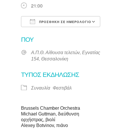
21:00
ΠΡΟΣΘΉΚΗ ΣΕ ΗΜΕΡΟΛΌΓΙΟ
Λήψη ICS
Ημερολόγι
ΠΟΎ
Α.Π.Θ. Αίθουσα τελετών, Εγνατίας
154, Θεσσαλονίκη
ΤΎΠΟΣ ΕΚΔΉΛΩΣΗΣ
Συναυλία
Φεστιβάλ
Brussels Chamber Orchestra
Michael Guttman, διεύθυνση
ορχήστρας, βιολί
Alexey Botvinov, πιάνο