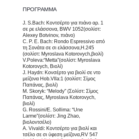
ΠΡΟΓΡΑΜΜΑ
J. S.Bach: Κοντσέρτο για πιάνο αρ. 1
σε ρε ελάσσονα, BWV 1052(σολίστ:
Alexey Botvinov, πιάνο)
C. P. E. Bach: Rondo Espressivo από
τη Σονάτα σε σι ελάσσονα,H.245
(σολίστ: Myroslava Kotorovych,βιολί)
V.Poleva:“Metta”(σολίστ: Myroslava
Kotorovych, Βιολί)
J. Haydn: Κονσέρτο για βιολί σε ντο
μείζονα Hob.VIIa:1 (σολίστ: Σίμος
Παπάνας, βιολί)
Μ. Skoryk: “Melody” (Σολίστ: Σίμος
Παπάνας, Myroslava Kotorovych,
βιολί)
G. Rossini/E. Sollima: “Une
Larme”(σολίστ: Jing Zhao,
βιολοντσέλο)
A. Vivaldi: Κοντσέρτο για βιολί και
τσέλο σε σι ύφεση μείζονα,RV 547