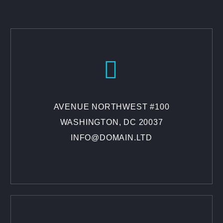


AVENUE NORTHWEST #100
WASHINGTON, DC 20037
INFO@DOMAIN.LTD