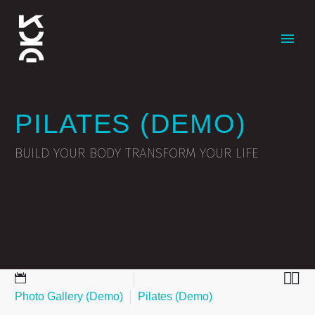
PILATES (DEMO)
BUILD YOUR BODY TRANSFORM YOUR LIFE


1 Δεκεμβρίου 2018
Photo Gallery (Demo)
Pilates (Demo)