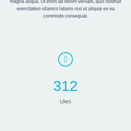
magna aliqua. Ut enim ad minim veniam, quis nostrud
exercitation ullamco laboris nisi ut aliquip ex ea
commodo consequat.


3
1
2
Likes