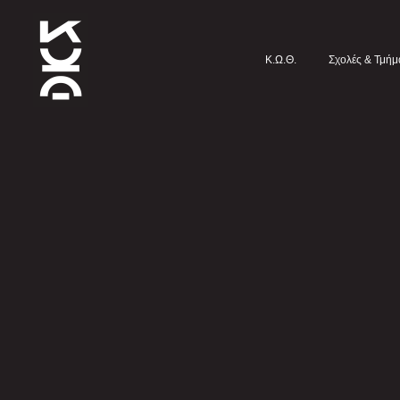
Κ.Ω.Θ.
Σχολές & Τμήμ