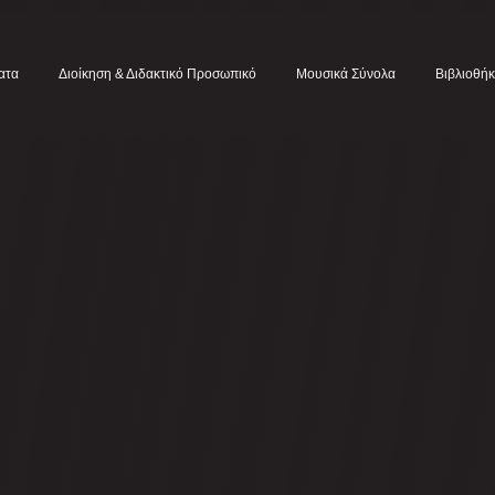
ατα
Διοίκηση & Διδακτικό Προσωπικό
Μουσικά Σύνολα
Βιβλιοθή