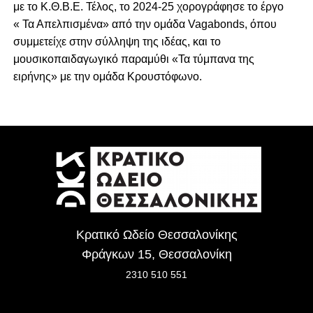
με το Κ.Θ.Β.Ε. Τέλος, το 2024-25 χορογράφησε το έργο
« Τα Απελπισμένα» από την ομάδα Vagabonds, όπου
συμμετείχε στην σύλληψη της ιδέας, και το
μουσικοπαιδαγωγικό παραμύθι «Τα τύμπανα της
ειρήνης» με την ομάδα Κρουστόφωνο.
Κρατικό Ωδείο Θεσσαλονίκης
Φράγκων 15, Θεσσαλονίκη
2310 510 551