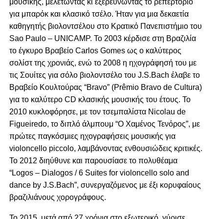
μουσικής, μελετώντας κι εξερευνώντας το ρεπερτόριο
για μπαρόκ και κλασικό τσέλο. Ήταν για μια δεκαετία
καθηγητής βιολοντσέλου στο Κρατικό Πανεπιστήμιο του
Sao Paulo – UNICAMP. Το 2003 κέρδισε στη Βραζιλία
το έγκυρο Βραβείο Carlos Gomes ως ο καλύτερος
σολίστ της χρονιάς, ενώ το 2008 η ηχογράφησή του με
τις Σουίτες για σόλο βιολοντσέλο του J.S.Bach έλαβε το
Βραβείο Κουλτούρας “Bravo” (Prêmio Bravo de Cultura)
για το καλύτερο CD κλασικής μουσικής του έτους. Το
2010 κυκλοφόρησε, με τον τσεμπαλίστα Nicolau de
Figueiredo, το διπλό άλμπουμ “Ο Χαμένος Τενόρος”, με
πρώτες παγκόσμιες ηχογραφήσεις μουσικής για
violoncello piccolo, λαμβάνοντας ενθουσιώδεις κριτικές.
Το 2012 διηύθυνε και παρουσίασε το πολυθέαμα
“Logos – Dialogos / 6 Suites for violoncello solo and
dance by J.S.Bach”, συνεργαζόμενος με έξι κορυφαίους
βραζιλιάνους χορογράφους.
Το 2015, μετά από 27 χρόνια στο εξωτερικό, γύρισε