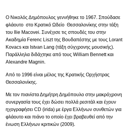
O Nικολός Δημόπουλος γεννήθηκε το 1967. Σπούδασε
φλάουτο στο Kρατικό Ωδείο Θεσσαλονίκης
στην τάξη
του
Ilie Macovei
.
Συνέχισε τις σπουδές του
στην
Aκαδημία Ferenc Liszt της Bουδαπέστης με τους Lorant
Kovacs και Istvan Lang (τάξη σύγχρονης μουσικής).
Παράλληλα
διδάχτηκε από
τους William Bennett
και
Alexandre Magnin
.
Aπό το 199
6
είναι μέλος της Kρατικής Oρχήστρας
Θεσσαλονίκης
.
Με τον πιανίστα Δημήτρη Δημόπουλο στην μακρόχρονη
συνεργασία τους έχει δώσει πολλά ρεσιτάλ και έχουν
ηχογραφήσει
CD (irida) με έργα Eλλήνων συνθετών για
φλάουτο και πιάνo
το οποίο έχει βραβευθεί από την
ένωση Ελλήνων κριτικών (2009).