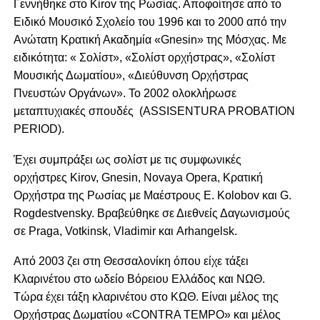
Γεννήθηκε στο Kirov της Ρωσίας. Αποφοίτησε από το
Ειδικό Μουσικό Σχολείο του 1996 και το 2000 από την
Ανώτατη Κρατική Ακαδημία «Gnesin» της Μόσχας. Με
ειδικότητα: « Σολίστ», «Σολίστ ορχήστρας», «Σολίστ
Μουσικής Δωματίου», «Διεύθυνση Ορχήστρας
Πνευστών Οργάνων». Το 2002 ολοκλήρωσε
μεταπτυχιακές σπουδές (ASSISENTURA PROBATION
PERIOD).
Έχει συμπράξει ως σολίστ με τις συμφωνικές
ορχήστρες Kirov, Gnesin, Novaya Opera, Κρατική
Ορχήστρα της Ρωσίας με Μαέστρους E. Kolobov και G.
Rogdestvensky. Βραβεύθηκε σε Διεθνείς Δαγωνισμούς
σε Praga, Votkinsk, Vladimir και Arhangelsk.
Από 2003 ζει στη Θεσσαλονίκη όπου είχε τάξει
Κλαρινέτου στο ωδείο Βόρειου Ελλάδος και ΝΩΘ.
Τώρα έχει τάξη κλαρινέτου στο ΚΩΘ. Είναι μέλος της
Ορχήστρας Δωματίου «CONTRA TEMPO» και μέλος