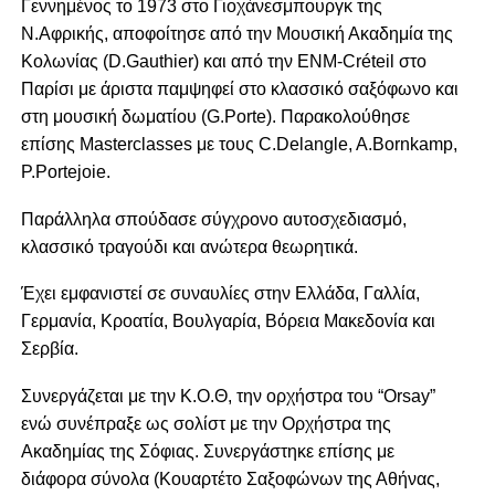
Γεννημένος το 1973 στο Γιοχάνεσμπουργκ της
Ν.Αφρικής, αποφοίτησε από την Μουσική Ακαδημία της
Κολωνίας (D.Gauthier) και από την ENM-Créteil στο
Παρίσι με άριστα παμψηφεί στο κλασσικό σαξόφωνο και
στη μουσική δωματίου (G.Porte). Παρακολούθησε
επίσης Masterclasses με τους C.Delangle, A.Bornkamp,
P.Portejoie.
Παράλληλα σπούδασε σύγχρονο αυτοσχεδιασμό,
κλασσικό τραγούδι και ανώτερα θεωρητικά.
Έχει εμφανιστεί σε συναυλίες στην Ελλάδα, Γαλλία,
Γερμανία, Κροατία, Βουλγαρία, Βόρεια Μακεδονία και
Σερβία.
Συνεργάζεται με την Κ.Ο.Θ, την ορχήστρα του “Orsay”
ενώ συνέπραξε ως σολίστ με την Ορχήστρα της
Ακαδημίας της Σόφιας. Συνεργάστηκε επίσης με
διάφορα σύνολα (Κουαρτέτο Σαξοφώνων της Αθήνας,