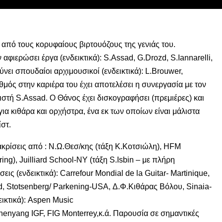
 από τους κορυφαίους βιρτουόζους της γενιάς του.
 αφιερώσει έργα (ενδεικτικά): S.Assad, G.Drozd, S.Iannarelli,
ύνει σπουδαίοι αρχιμουσικοί (ενδεικτικά): L.Βrouwer,
αθμός στην καριέρα του έχει αποτελέσει η συνεργασία με τον
στή S.Assad. Ο Θάνος έχει δισκογραφήσει (πρεμιέρες) και
για κιθάρα και ορχήστρα, ένα εκ των οποίων είναι μάλιστα
στ.
ιακρίσεις από : Ν.Ω.Θεσ/κης (τάξη Κ.Κοτσιώλη), HFM
ng), Juilliard School-ΝΥ (τάξη S.Isbin – με πλήρη
εις (ενδεικτικά): Carrefour Mondial de la Guitar- Martinique,
d, Stotsenberg/ Parkening-USA, Δ.Φ.Κιθάρας Βόλου, Sinaia-
εικτικά): Aspen Music
Shenyang IGF, FIG Monterrey,κ.ά. Παρουσία σε σημαντικές