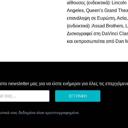
αίθουσες (ενδεικτικά): Lincol
Angeles, Queen’s Grand Theat
επανάληψη σε Ευρώπη, Ασία, 
(ενδεικτικά) :Assad Brothers, 
Δισκογραφεί στη DaVinci Class
και εκπροσωπείται από Dan 
το newsletter μας για να είστε ενήμεροι για όλες τις επερχόμε
πικά σας δεδομένα είναι κρυπτογραφημένα