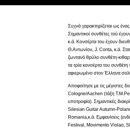
Συχνά χαρακτηρίζεται ως ένας
Σημαντικοί συνθέτες τού έχουν
κ.ά. Κονσέρτα του έχουν διευθ
Θ.Αντωνίου, J. Conta, κ.ά. Στ
ζωντανό θρύλο συνθέτη-κιθαρι
τα τρία κονσέρτα του συνθέτη 
αφιερωμένο στον Έλληνα σολί
Αποφοίτησε με τις μέγιστες δ
Cologne/Aachen (τάξη T.M.Peri
υποτροφία). Σημαντικές διακρίσ
Silesian Guitar Autumn-Polan
Romania,κ.ά. Εμφανίσεις (ενδ
Festival, Movimento Violao, 